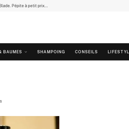
Test complet : La Tondeuse « Vintage » T-Blade. Pépite à petit prix ou gadget doré ?
 & BAUMES
SHAMPOING
CONSEILS
LIFESTY
es