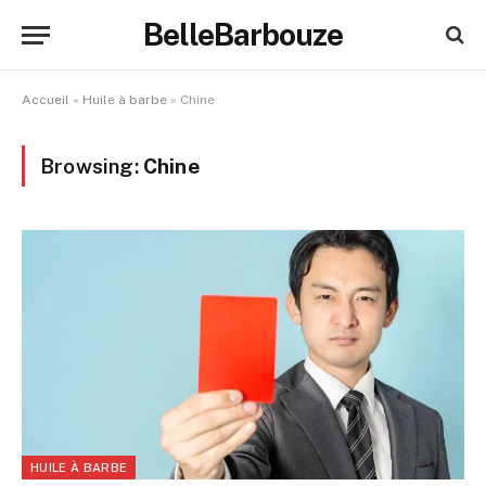
BelleBarbouze
Accueil
»
Huile à barbe
»
Chine
Browsing:
Chine
HUILE À BARBE