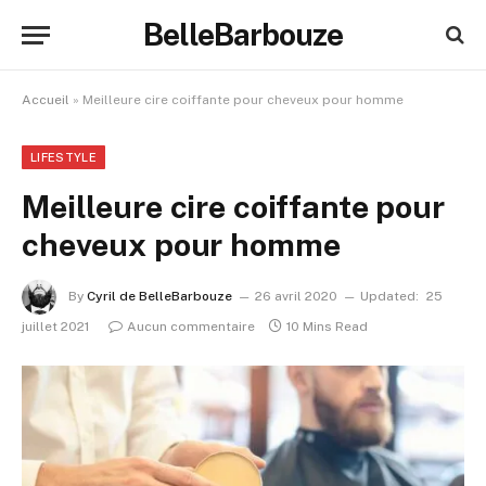
BelleBarbouze
Accueil
»
Meilleure cire coiffante pour cheveux pour homme
LIFESTYLE
Meilleure cire coiffante pour
cheveux pour homme
By
Cyril de BelleBarbouze
26 avril 2020
Updated:
25
juillet 2021
Aucun commentaire
10 Mins Read