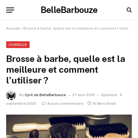
BelleBarbouze
Accueil
»
Brosse à barbe, quelle est la meilleure et comment l’utiliser ?
CONSEILS
Brosse à barbe, quelle est la
meilleure et comment
l’utiliser ?
By
Cyril de BelleBarbouze
27 avril 2019
Updated:
6
septembre 2020
Aucun commentaire
16 Mins Read