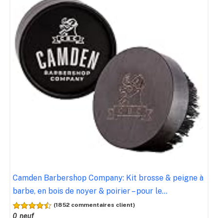
Camden Barbershop Company: Kit brosse & peigne à
barbe, en bois de noyer & poirier – pour le...
(1852 commentaires client)
0 neuf