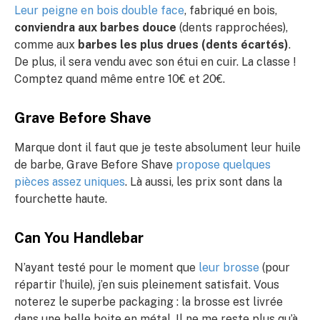
Leur peigne en bois double face
, fabriqué en bois,
conviendra aux barbes douce
(dents rapprochées),
comme aux
barbes les plus drues (dents écartés)
.
De plus, il sera vendu avec son étui en cuir. La classe !
Comptez quand même entre 10€ et 20€.
Grave Before Shave
Marque dont il faut que je teste absolument leur huile
de barbe, Grave Before Shave
propose quelques
pièces assez uniques
. Là aussi, les prix sont dans la
fourchette haute.
Can You Handlebar
N’ayant testé pour le moment que
leur brosse
(pour
répartir l’huile), j’en suis pleinement satisfait. Vous
noterez le superbe packaging : la brosse est livrée
dans une belle boite en métal. Il ne me reste plus qu’à