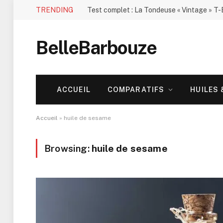
TRENDING
BelleBarbouze
ACCUEIL
COMPARATIFS
HUILES
Accueil
»
huile de sesame
Browsing:
huile de sesame