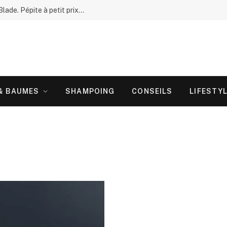
Test complet : La Tondeuse « Vintage » T-Blade. Pépite à petit prix ou gadget doré ?
 & BAUMES
SHAMPOING
CONSEILS
LIFESTY