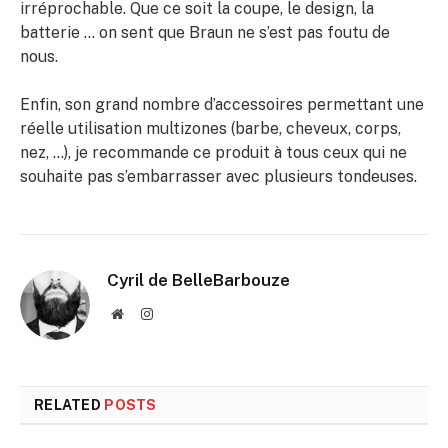
irréprochable. Que ce soit la coupe, le design, la
batterie … on sent que Braun ne s’est pas foutu de
nous.
Enfin, son grand nombre d’accessoires permettant une
réelle utilisation multizones (barbe, cheveux, corps,
nez, …), je recommande ce produit à tous ceux qui ne
souhaite pas s’embarrasser avec plusieurs tondeuses.
Cyril de BelleBarbouze
Website
Instagram
Bearded Mother Fucker ! Vous dira la vérité, toute
la vérité et rien que la vérité sur les produits pour
barbe que je teste, car je les ai achetés avec mes
RELATED
POSTS
sous. Je n'ai rien à vendre, et je ne suis associé à