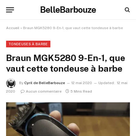
BelleBarbouze
Accueil
»
Braun MGK5280 9-En-1, que vaut cette tondeuse à barbe
TONDEUSES À BARBE
Braun MGK5280 9-En-1, que
vaut cette tondeuse à barbe
By
Cyril de BelleBarbouze
12 mai 2020
Updated:
12 mai
2020
Aucun commentaire
5 Mins Read