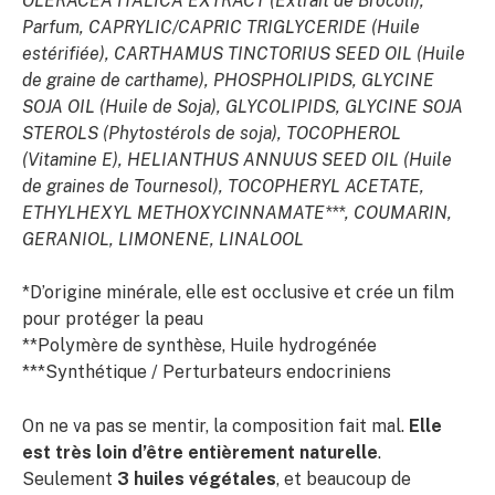
OLERACEA ITALICA EXTRACT (Extrait de Brocoli),
Parfum, CAPRYLIC/CAPRIC TRIGLYCERIDE (Huile
estérifiée), CARTHAMUS TINCTORIUS SEED OIL (Huile
de graine de carthame), PHOSPHOLIPIDS, GLYCINE
SOJA OIL (Huile de Soja), GLYCOLIPIDS, GLYCINE SOJA
STEROLS (Phytostérols de soja), TOCOPHEROL
(Vitamine E), HELIANTHUS ANNUUS SEED OIL (Huile
de graines de Tournesol), TOCOPHERYL ACETATE,
ETHYLHEXYL METHOXYCINNAMATE***, COUMARIN,
GERANIOL, LIMONENE, LINALOOL
*D’origine minérale, elle est occlusive et crée un film
pour protéger la peau
**Polymère de synthèse, Huile hydrogénée
***Synthétique / Perturbateurs endocriniens
On ne va pas se mentir, la composition fait mal.
Elle
est très loin d’être entièrement naturelle
.
Seulement
3 huiles végétales
, et beaucoup de