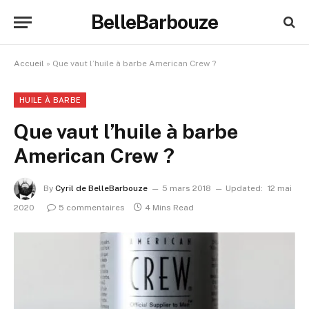
BelleBarbouze
Accueil
»
Que vaut l’huile à barbe American Crew ?
HUILE À BARBE
Que vaut l’huile à barbe
American Crew ?
By
Cyril de BelleBarbouze
5 mars 2018
Updated:
12 mai
2020
5 commentaires
4 Mins Read