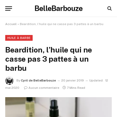
BelleBarbouze
Accueil
»
Beardition, l’huile qui ne casse pas 3 pattes à un barbu
HUILE À BARBE
Beardition, l’huile qui ne
casse pas 3 pattes à un
barbu
By
Cyril de BelleBarbouze
20 janvier 2019
Updated:
12
mai 2020
Aucun commentaire
7 Mins Read