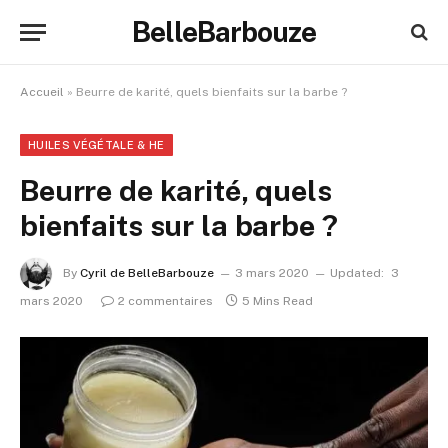
BelleBarbouze
Accueil
»
Beurre de karité, quels bienfaits sur la barbe ?
HUILES VÉGÉTALE & HE
Beurre de karité, quels
bienfaits sur la barbe ?
By
Cyril de BelleBarbouze
3 mars 2020
Updated:
3
mars 2020
2 commentaires
5 Mins Read