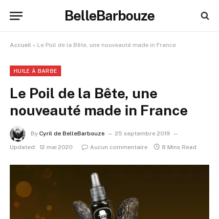
BelleBarbouze
Accueil
»
Le Poil de la Bête, une nouveauté made in France
HUILE À BARBE
Le Poil de la Bête, une
nouveauté made in France
By
Cyril de BelleBarbouze
25 septembre 2019
Updated:
12 mai 2020
Aucun commentaire
8 Mins Read