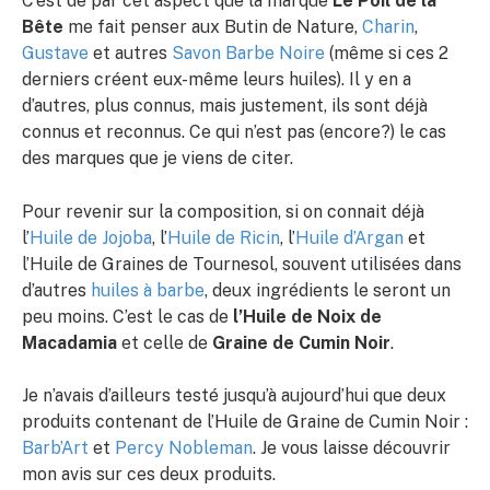
C’est de par cet aspect que la marque
Le Poil de la
Bête
me fait penser aux Butin de Nature,
Charin
,
Gustave
et autres
Savon Barbe Noire
(même si ces 2
derniers créent eux-même leurs huiles). Il y en a
d’autres, plus connus, mais justement, ils sont déjà
connus et reconnus. Ce qui n’est pas (encore?) le cas
des marques que je viens de citer.
Pour revenir sur la composition, si on connait déjà
l’
Huile de Jojoba
, l’
Huile de Ricin
, l’
Huile d’Argan
et
l’Huile de Graines de Tournesol, souvent utilisées dans
d’autres
huiles à barbe
, deux ingrédients le seront un
peu moins. C’est le cas de
l’Huile de Noix de
Macadamia
et celle de
Graine de Cumin Noir
.
Je n’avais d’ailleurs testé jusqu’à aujourd’hui que deux
produits contenant de l’Huile de Graine de Cumin Noir :
Barb’Art
et
Percy Nobleman
. Je vous laisse découvrir
mon avis sur ces deux produits.